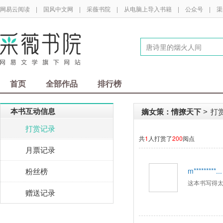
网易云阅读
|
国风中文网
|
采薇书院
|
从电脑上导入书籍
|
公众号
|
渠
首页
全部作品
排行榜
本书互动信息
嫡女策：情撩天下
打
>
打赏记录
共
1
人打赏了
200
阅点
月票记录
粉丝榜
m*********...
这本书写得
赠送记录