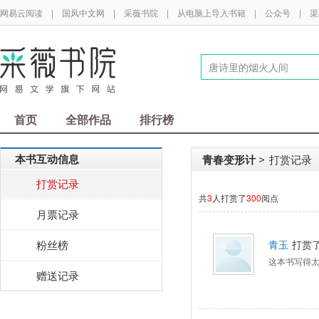
网易云阅读
|
国风中文网
|
采薇书院
|
从电脑上导入书籍
|
公众号
|
渠
首页
全部作品
排行榜
本书互动信息
青春变形计
打赏记录
>
打赏记录
共
3
人打赏了
300
阅点
月票记录
粉丝榜
青玉
打赏
这本书写得
赠送记录