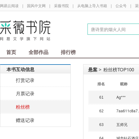
网易云阅读
|
国风中文网
|
采薇书院
|
从电脑上导入书籍
|
公众号
|
渠
首页
全部作品
排行榜
本书互动信息
悬案
粉丝榜TOP100
>
打赏记录
排名
昵称
月票记录
Ag***
61
粉丝榜
7aa611c8a7..
62
赠送记录
五师兄
63
城市钻石酒店
64