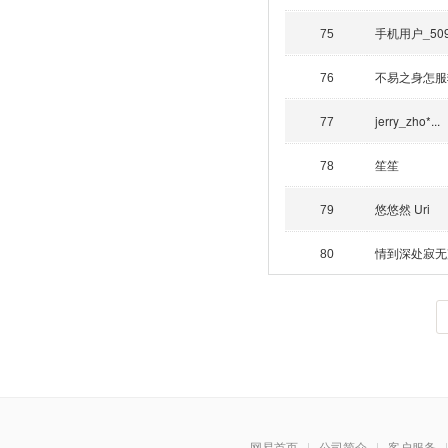
手机用户_50
75
不易之身怎服
76
jerry_zho*...
77
笙笙
78
悠悠然 Uri
79
情到深处寂无
80
网易首页
|
公司简介
|
客户服务
|