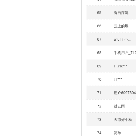
香自浮沉
65
云上的蝶
66
w u l i 小...
67
手机用户_71
68
H.Yix***
69
叶***
70
用户60978040
71
过云雨
72
天凉好个秋
73
简单
74