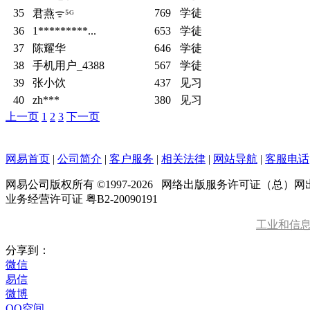
35
769
学徒
君燕ᯤ⁵ᴳ
36
1*********...
653
学徒
37
陈耀华
646
学徒
38
手机用户_4388
567
学徒
39
张小佽
437
见习
40
zh***
380
见习
上一页
1
2
3
下一页
网易首页
|
公司简介
|
客户服务
|
相关法律
|
网站导航
|
客服电话
网易公司版权所有 ©1997-
2026
网络出版服务许可证（总）网出证
业务经营许可证 粤B2-20090191
工业和信
分享到：
微信
易信
微博
QQ空间