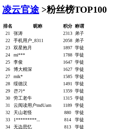
凌云官途
>
粉丝榜TOP100
排名
昵称
积分
称谓
21
张涛
2313
弟子
22
手机用户_8311
2058
弟子
23
双星抱月
1897
学徒
24
mi***
1788
学徒
25
李俊
1647
学徒
26
博大精深
1627
学徒
27
mik*
1585
学徒
28
绥德汉
1491
学徒
29
큰가*
1359
学徒
30
劳工老牛
1315
学徒
31
云阅读用户mdUam
1189
学徒
32
天山老怪
880
学徒
33
1*********...
814
学徒
34
无边思忆
813
学徒