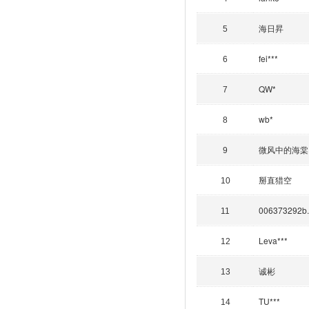
海日昇
5
fei***
6
QW*
7
wb*
8
微风中的海棠
9
掰直猎空
10
006373292b..
11
Leva***
12
诚彬
13
TU***
14