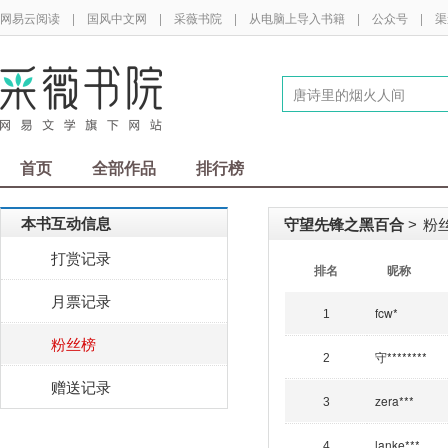
网易云阅读
|
国风中文网
|
采薇书院
|
从电脑上导入书籍
|
公众号
|
渠
首页
全部作品
排行榜
本书互动信息
守望先锋之黑百合
粉丝
>
打赏记录
排名
昵称
月票记录
fcw*
1
粉丝榜
守********
2
赠送记录
zera***
3
lanke***
4