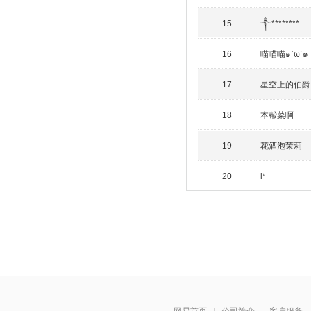
༒********
15
喵喵喵๑´ω`๑
16
星空上的伯爵
17
本帮菜啊
18
花酒泡茉莉
19
l*
20
网易首页
|
公司简介
|
客户服务
|