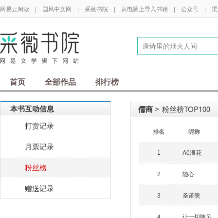
网易云阅读
|
国风中文网
|
采薇书院
|
从电脑上导入书籍
|
公众号
|
渠
首页
全部作品
排行榜
本书互动信息
儒商
粉丝榜TOP100
>
打赏记录
排名
昵称
月票记录
A0浪花
1
粉丝榜
随心
2
赠送记录
圣诺熊
3
让一切随风
4