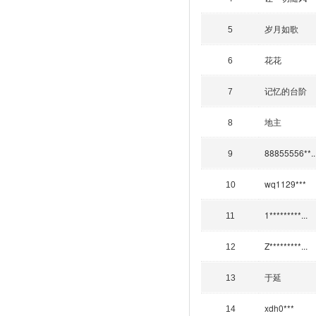
岁月如歌
5
花花
6
记忆的台阶
7
地主
8
88855556**..
9
wq1129***
10
1*********...
11
Z*********...
12
于延
13
xdh0***
14