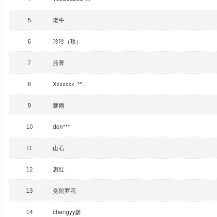
老牛
5
玲玲（玫）
6
燕菁
7
Xxxxxxx_**...
8
馨雨
9
den***
10
山石
11
惠红
12
曼陀罗花
13
chengyy媛
14