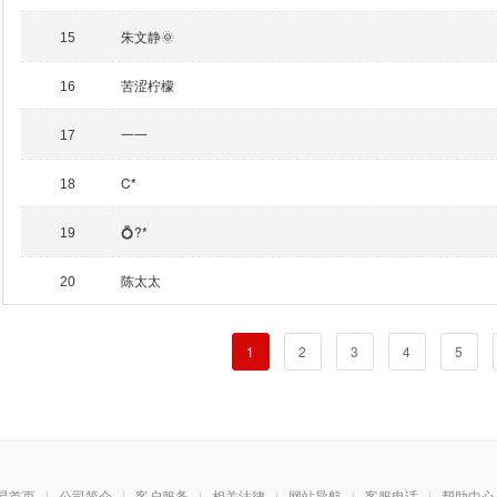
朱文静🌞
15
苦涩柠檬
16
一一
17
C*
18
💍?*
19
陈太太
20
1
2
3
4
5
易首页
|
公司简介
|
客户服务
|
相关法律
|
网站导航
|
客服电话
|
帮助中心