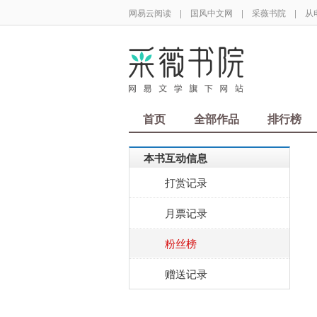
网易云阅读
|
国风中文网
|
采薇书院
|
从
首页
全部作品
排行榜
本书互动信息
打赏记录
月票记录
粉丝榜
赠送记录