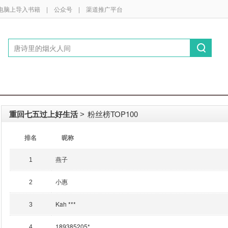
电脑上导入书籍
|
公众号
|
渠道推广平台
重回七五过上好生活
粉丝榜TOP100
>
排名
昵称
燕子
1
小惠
2
Kah ***
3
189385205*...
4