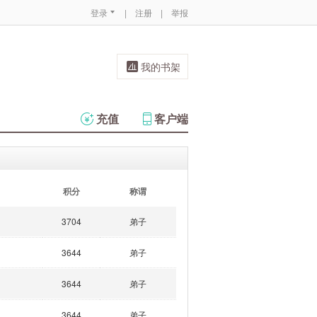
登录
|
注册
|
举报
我的书架
充值
客户端
积分
称谓
3704
弟子
3644
弟子
3644
弟子
3644
弟子