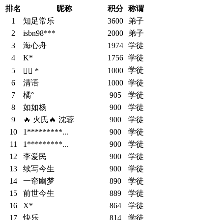
排名
昵称
积分
称谓
1
知足常乐
3600
弟子
2
isbn98***
2000
弟子
3
海心舟
1974
学徒
4
K*
1756
学徒
学徒
5
1000
 *
6
清语
1000
学徒
7
橘°
905
学徒
8
如如杨
900
学徒
9
🔥 火氏🔥 沈蓉
900
学徒
10
1*********...
900
学徒
11
1*********...
900
学徒
12
李爱民
900
学徒
13
续写今生
900
学徒
14
一帘幽梦
890
学徒
15
前世今生
889
学徒
16
X*
864
学徒
17
快乐
814
学徒