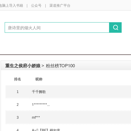
电脑上导入书籍
|
公众号
|
渠道推广平台
重生之侯府小娇娘
粉丝榜TOP100
>
排名
昵称
千千阙歌
1
1*********...
2
mf***
3
A~【BF】桃如意
4