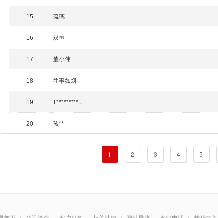
琉璃
15
双鱼
16
董小伟
17
往事如烟
18
1*********...
19
孩**
20
1
2
3
4
5
易首页
|
公司简介
|
客户服务
|
相关法律
|
网站导航
|
客服电话
|
帮助中心