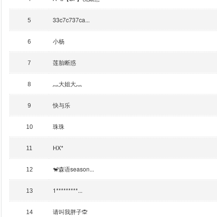
33c7c737ca...
5
小杨
6
莲胎断惑
7
灬大姐大灬
8
快与乐
9
珠珠
10
HX*
11
🐒森语season...
12
1*********...
13
请叫我胖子🙊
14