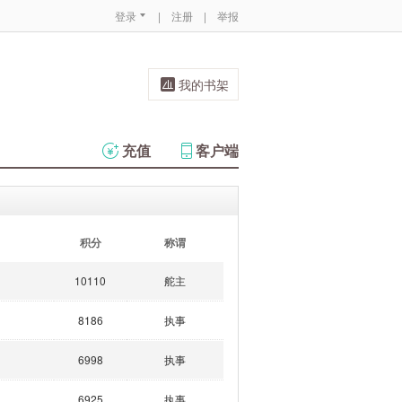
登录
|
注册
|
举报
我的书架
充值
客户端
积分
称谓
10110
舵主
8186
执事
6998
执事
6925
执事