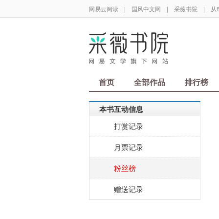
网易云阅读
|
国风中文网
|
采薇书院
|
从
首页
全部作品
排行榜
本书互动信息
打赏记录
月票记录
粉丝榜
赠送记录