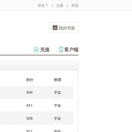
登录
|
注册
|
举报
我的书架
充值
客户端
积分
称谓
946
学徒
941
学徒
928
学徒
911
学徒