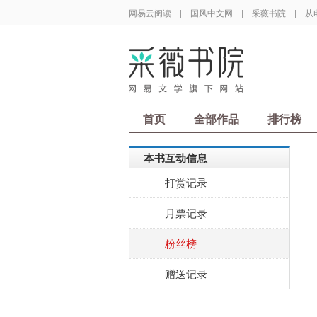
网易云阅读
|
国风中文网
|
采薇书院
|
从
首页
全部作品
排行榜
本书互动信息
打赏记录
月票记录
粉丝榜
赠送记录