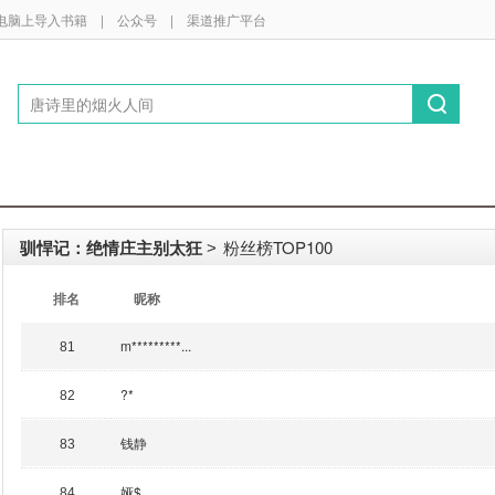
电脑上导入书籍
|
公众号
|
渠道推广平台
驯悍记：绝情庄主别太狂
粉丝榜TOP100
>
排名
昵称
m*********...
81
?*
82
钱静
83
娅$
84