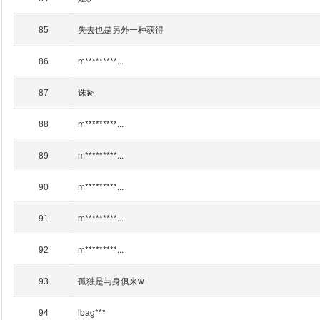
失去也是另外一种获得
85
m*********...
86
诛💫
87
m*********...
88
m*********...
89
m*********...
90
m*********...
91
m*********...
92
孤独是与身俱来w
93
lbag***
94