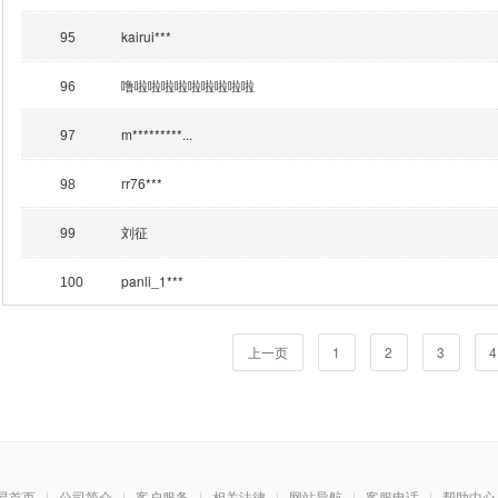
kairui***
95
噜啦啦啦啦啦啦啦啦啦
96
m*********...
97
rr76***
98
刘征
99
panli_1***
100
上一页
1
2
3
4
易首页
|
公司简介
|
客户服务
|
相关法律
|
网站导航
|
客服电话
|
帮助中心