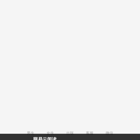
男生
女生
出版
客服
微信
网易云阅读