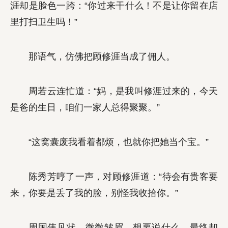
涯却是脸色一跨：“你过来干什么！不是让你留在店
里打扫卫生吗！”
那语气，仿佛把顾修涯当成了佣人。
周若云连忙道：“妈，是我叫修涯过来的，今天
是爸的生日，咱们一家人总得聚聚。”
“这窝囊废我看着都烦，也就你把她当个宝。”
陈秀芳哼了一声，对顾修涯道：“待会有贵客要
来，你要是丢了我的脸，别怪我收拾你。”
周国伟见状，微微皱眉，想要说什么，最终却