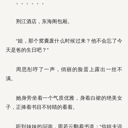
。。。。。。
荆江酒店，东海阁包厢。
“姐，那个窝囊废什么时候过来？他不会忘了今
天是爸的生日吧？”
周思彤哼了一声，俏丽的脸蛋上露出一丝不
满。
她身旁坐着一个气质优雅，身着白裙的绝美女
子，正捧着书目不转睛的看着。
听到妹妹的问询，周若云翻着书道：“你姐夫说