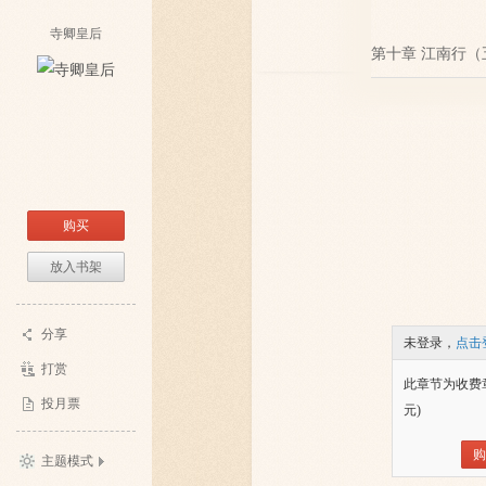
寺卿皇后
第十章 江南行（
购买
放入书架
分享
未登录，
点击
打赏
此章节为收费
投月票
元)
购
主题模式