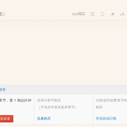
五）
word模式
登录
章节，需
9
阅点(0.09
还有41章可购买
当阅读到收费章节
（不包含作者未发布章节）
购买
批量购买
开启自动订阅
买本章