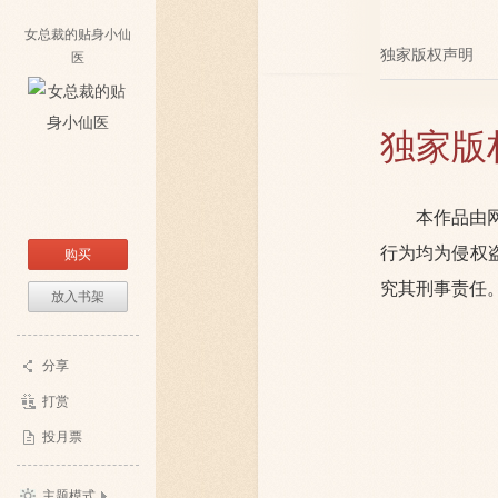
女总裁的贴身小仙
独家版权声明
医
独家版
本作品由
行为均为侵权
购买
究其刑事责任
放入书架
分享
打赏
投月票
主题模式