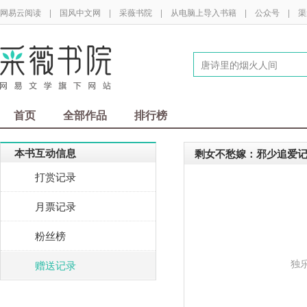
网易云阅读
|
国风中文网
|
采薇书院
|
从电脑上导入书籍
|
公众号
|
渠
首页
全部作品
排行榜
本书互动信息
剩女不愁嫁：邪少追爱
打赏记录
月票记录
粉丝榜
独
赠送记录