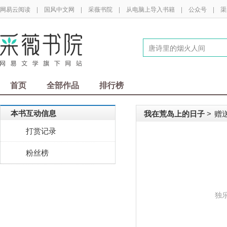
网易云阅读
|
国风中文网
|
采薇书院
|
从电脑上导入书籍
|
公众号
|
渠
首页
全部作品
排行榜
本书互动信息
我在荒岛上的日子
赠
>
打赏记录
粉丝榜
独