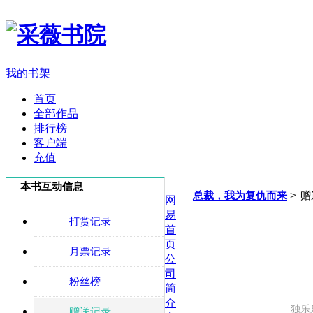
我的书架
首页
全部作品
排行榜
客户端
充值
本书互动信息
>
总裁，我为复仇而来
赠
网
易
打赏记录
首
页
|
月票记录
公
司
粉丝榜
简
介
|
独乐
赠送记录