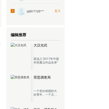
见习
q2817125***
2
编辑推荐
大汉光武
获选入“2017年中国
作协重点作品名单”
罪恶调查局
一个初出校园的大
好青年，一个古灵
精怪的混血少女，
再加上一个肾上腺
切除，混吃等死的
老记者，开着一辆