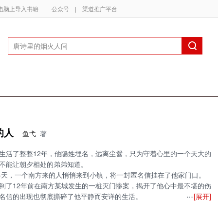
电脑上导入书籍
|
公众号
|
渠道推广平台
的人
鱼弋
著
生活了整整12年，他隐姓埋名，远离尘嚣，只为守着心里的一个天大的
不能让朝夕相处的弟弟知道。
的冬天，一个南方来的人悄悄来到小镇，将一封匿名信挂在了他家门口。
到了12年前在南方某城发生的一桩灭门惨案，揭开了他心中最不堪的伤
[展开]
名信的出现也彻底撕碎了他平静而安详的生活。
究竟是敌是友，身上藏着什么秘密？
弟反目成仇，守住来路不明的巨额财富，守护暗生情愫的小镇西施，他