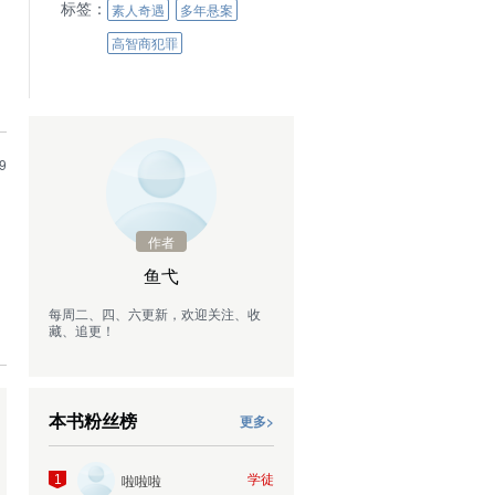
标签：
素人奇遇
多年悬案
高智商犯罪
9
作者
鱼弋
每周二、四、六更新，欢迎关注、收
藏、追更！
本书粉丝榜
更多>
学徒
啦啦啦
1