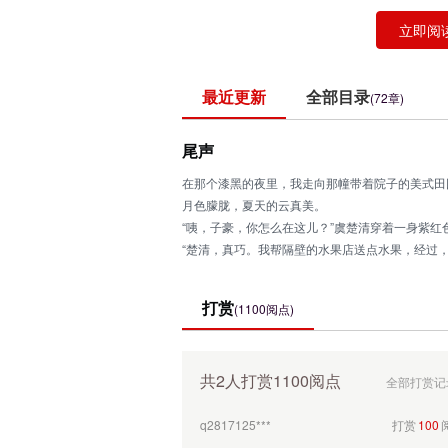
将何去何从
立即阅
最近更新
全部目录
(72章)
尾声
在那个漆黑的夜里，我走向那幢带着院子的美式田
月色朦胧，夏天的云真美。
“咦，子豪，你怎么在这儿？”虞楚清穿着一身紫
“楚清，真巧。我帮隔壁的水果店送点水果，经过，
“嘿嘿，我们到哪儿都能遇到啊。我们，我们真有缘
“是啊，你家住在这儿啊？”
打赏
(1100阅点)
“没，没有，哪能啊！我朋友家在这儿呢！”
“哦，是男朋友，还是女朋友啊？”
共2人打赏1100阅点
全部打赏记
q2817125***
打赏
100