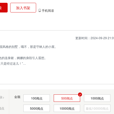
？
读
加入书架
手机阅读
更新时间：2024-09-29 21:0
园风格的别墅，哦不，那是守林人的小屋。
红色的连身裙，婀娜的身段引人遐想。
只是经过这儿！”
啊。” 女孩脸上泛起红晕。
金额
录>
100
阅点
500
阅点
1000
阅点
阅点
5000
阅点
10000
阅点