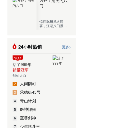
方外：消失的八
五菱宏光，这就是
门
罪恶调查局目前的
全部阵容。
惊疲飘册风火爵
要，江湖八门展奇
技，一门门传承千
古的绝学，一处处
近在咫尺的城市秘
境，现代都市中隐
24小时热销
更多>
藏的江湖传人，展
开生死惊险的奇谋
探险！
NO.1
活了999年
销量冠军
剑仙太白
人间阴司
2
承德街45号
3
青山计划
4
医神悍婿
5
至尊剑神
6
少年格斗王
7