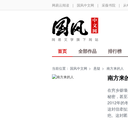
网易云阅读
|
国风中文网
|
采薇书院
|
从
首页
全部作品
排行榜
当前位置：
国风中文网
>
悬疑
>
南方来的人
南方来
在穷乡僻壤
秘密，甚至
2012年
这封信牵扯
疤。这封匿
南方来的人
为避免与弟