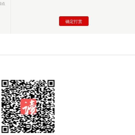
阅点
确定打赏