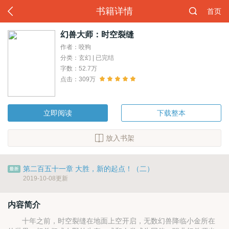
书籍详情
首页
幻兽大师：时空裂缝
作者：咬狗
分类：玄幻 | 已完结
字数：52.7万
点击：309万
立即阅读
下载整本
放入书架
第二百五十一章 大胜，新的起点！（二）
2019-10-08更新
内容简介
十年之前，时空裂缝在地面上空开启，无数幻兽降临小金所在