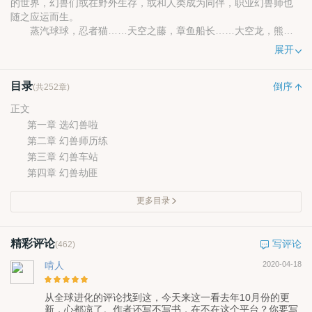
的世界，幻兽们或在野外生存，或和人类成为同伴，职业幻兽师也
随之应运而生。
蒸汽球球，忍者猫……天空之藤，章鱼船长……大空龙，熊臭
臭……
展开
面对一个个神奇幻兽的召唤，立志要和所有幻兽成为伙伴的小
金，带着自己的同伴空气龙，从实习幻兽师开始，踏上了自己的奇
目录
妙征程。
倒序
(共252章)
正文
第一章 选幻兽啦
第二章 幻兽师历练
第三章 幻兽车站
第四章 幻兽劫匪
更多目录
精彩评论
写评论
(462)
啃人
2020-04-18
从全球进化的评论找到这，今天来这一看去年10月份的更
新，心都凉了。作者还写不写书，在不在这个平台？你要写