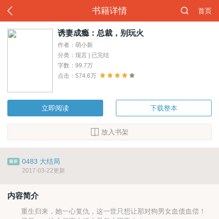
书籍详情
首页
诱妻成瘾：总裁，别玩火
作者：萌小新
分类：现言 | 已完结
字数：99.7万
点击：574.6万
立即阅读
下载整本
放入书架
0483 大结局
2017-03-22更新
内容简介
重生归来，她一心复仇，这一世只想让那对狗男女血债血偿！