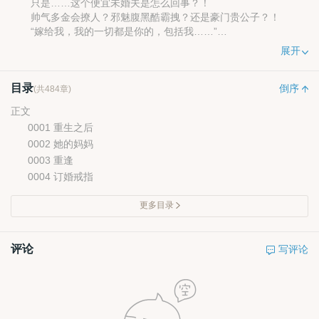
只是……这个便宜未婚夫是怎么回事？！
帅气多金会撩人？邪魅腹黑酷霸拽？还是豪门贵公子？！
“嫁给我，我的一切都是你的，包括我……”
看着他深情专宠的这一面。她脑袋一拧，白送的我不要！
展开
目录
倒序
(共484章)
正文
0001 重生之后
0002 她的妈妈
0003 重逢
0004 订婚戒指
更多目录
评论
写评论