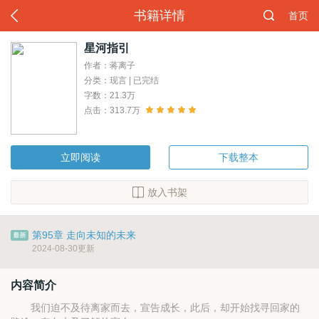
书籍详情
首页
星河指引
作者：蒋离子
分类：现言 | 已完结
字数：21.3万
点击：313.7万
立即阅读
下载整本
放入书架
第95章 走向未知的未来
2024-08-30更新
内容简介
我们迫不及待离家而去，宣告成长，此后，却开始找寻回家的