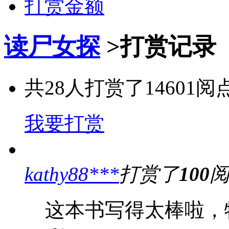
打赏金额
读尸女探
>
打赏记录
共
28
人打赏了
14601
阅
我要打赏
kathy88***
打赏了
100
这本书写得太棒啦，