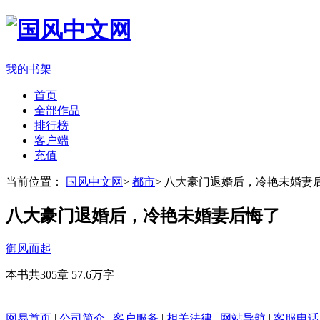
我的书架
首页
全部作品
排行榜
客户端
充值
当前位置：
国风中文网
>
都市
>
八大豪门退婚后，冷艳未婚妻
八大豪门退婚后，冷艳未婚妻后悔了
御风而起
本书共305章
57.6万字
网易首页
|
公司简介
|
客户服务
|
相关法律
|
网站导航
|
客服电话