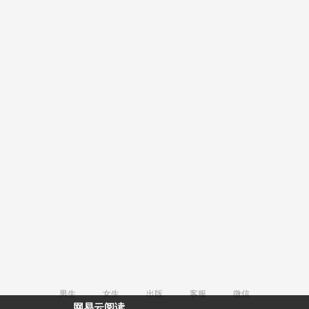
男生
女生
出版
客服
微信
网易云阅读