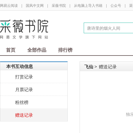
网易云阅读
|
国风中文网
|
采薇书院
|
从电脑上导入书籍
|
公众号
|
渠
首页
全部作品
排行榜
本书互动信息
飞仙
赠送记录
>
打赏记录
月票记录
粉丝榜
独
赠送记录