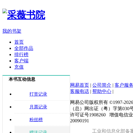
我的书架
首页
全部作品
排行榜
客户端
充值
本书互动信息
网易首页
|
公司简介
|
客户服
客服电话
|
帮助中心
|
打赏记录
网易公司版权所有 ©1997-
202
月票记录
（总）网出证（粤）字第030
许可证号1908260 增值电信
粉丝榜
20090191
工业和信息化部备
赠送记录