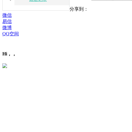
分享到：
微信
易信
微博
QQ空间
Hi，，